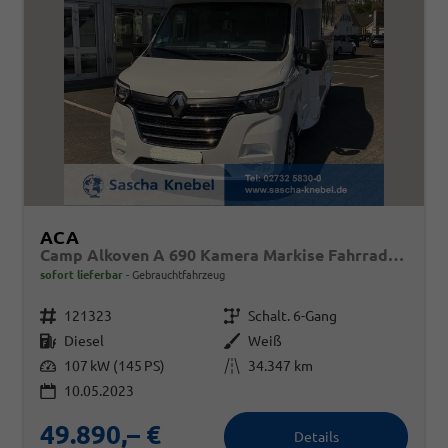
ACA
Camp Alkoven A 690 Kamera Markise Fahrradträger
sofort lieferbar
Gebrauchtfahrzeug
Fahrzeugnr.
Getriebe
121323
Schalt. 6-Gang
Kraftstoff
Außenfarbe
Diesel
Weiß
Leistung
Kilometerstand
107 kW (145 PS)
34.347 km
10.05.2023
49.890,– €
Details