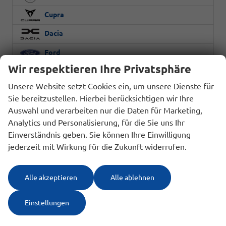
Cupra
Dacia
Ford
Wir respektieren Ihre Privatsphäre
Hyundai
Unsere Website setzt Cookies ein, um unsere Dienste für
Malibu
Sie bereitzustellen. Hierbei berücksichtigen wir Ihre
Mercedes-Benz
Auswahl und verarbeiten nur die Daten für Marketing,
Analytics und Personalisierung, für die Sie uns Ihr
Opel
Einverständnis geben. Sie können Ihre Einwilligung
jederzeit mit Wirkung für die Zukunft widerrufen.
Skoda
Toyota
Alle akzeptieren
Alle ablehnen
Volkswagen
Einstellungen
Schnellsuche