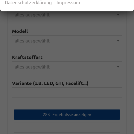
Datenschutzerklärung
Impressum
Marke
alles ausgewählt
Modell
alles ausgewählt
Kraftstoffart
alles ausgewählt
Variante (z.B. LED, GTI, Facelift...)
283
Ergebnisse anzeigen
zurücksetzen