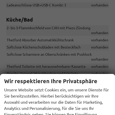
Ladeanschlüsse USB+USB-C Kombi: 3
vorhanden
Küche/Bad
2- bis 3-Flammkochfeld von CAN mit Piezo Zündung
vorhanden
Thetford Absorber Automatikkühlschrank
vorhanden
Softclose Küchenschubladen mit Besteckfach
vorhanden
Softclose Scharniere an Oberschränken mit Pushlock
vorhanden
Thetford Toilette mit herausnehmbarer Kassette
vorhanden
Dusche, Spiegel, Waschbecken und Schränke
vorhanden
Wir respektieren Ihre Privatsphäre
Abflussrohre mit Siphon und Abwassertank mit externer
Entlüftung gegen Geruchsbildung
vorhanden
Unsere Website setzt Cookies ein, um unsere Dienste für
WC Tank: Thetford C223 18 l
vorhanden
Sie bereitzustellen. Hierbei berücksichtigen wir Ihre
Absorberkühlschrank: 136 l Thetford
vorhanden
Auswahl und verarbeiten nur die Daten für Marketing,
Anzahl Kochstellen: 2
vorhanden
Analytics und Personalisierung, für die Sie uns Ihr
Einverständnis geben. Sie können Ihre Einwilligung