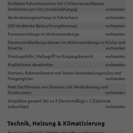
Drehbare Fahrerhaussitze mit 2 höhenverstellbaren
Armlehnen pro Sitz (modellabhängig)
vorhanden
Verdunkelungsvorhang im Fahrerhaus
vorhanden
LED-Ambiente Beleuchtungskonzept
vorhanden
Fenstervorhänge im Wohnraumdesign
vorhanden
Fensterverkleidungsrahmen im Wohnraumdesign in Küche und
Dinette
vorhanden
Einstiegshilfe / Haltegriff im Eingangsbereich
vorhanden
Kopfstützen abnehmbar
vorhanden
Dometic Rahmenfenster mit Remis Verdunkelungsrollos und
Fliegengitter
vorhanden
Heki Dachfenster von Dometic mit Verdunkelung und
Moskitonetz
vorhanden
Sitzplätze gesamt: bis zu 4 (Serienmäßig) + 2 (Optional
zubuchbar)
vorhanden
Technik, Heizung & Klimatisierung
Truma Combi C4 Gas (4 kW) mit Luftausströmern im