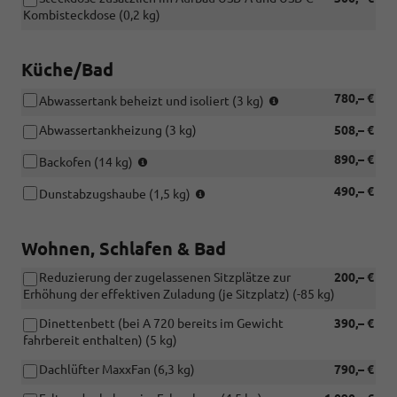
Kombisteckdose (0,2 kg)
Küche/Bad
Werkseitige
780,– €
Abwassertank beheizt und isoliert (3 kg)
Optionen
Abwassertankheizung (3 kg)
508,– €
und
bei
Werkseitige
890,– €
Backofen (14 kg)
Bestandsfahrzeugen
Optionen
nicht
Werkseitige
490,– €
und
Dunstabzugshaube (1,5 kg)
nachrüstbar
Optionen
bei
und
Bestandsfahrzeugen
bei
nicht
Wohnen, Schlafen & Bad
Bestandsfahrzeugen
nachrüstbar
nicht
Reduzierung der zugelassenen Sitzplätze zur
200,– €
nachrüstbar
Erhöhung der effektiven Zuladung (je Sitzplatz) (-85 kg)
Dinettenbett (bei A 720 bereits im Gewicht
390,– €
fahrbereit enthalten) (5 kg)
Dachlüfter MaxxFan (6,3 kg)
790,– €