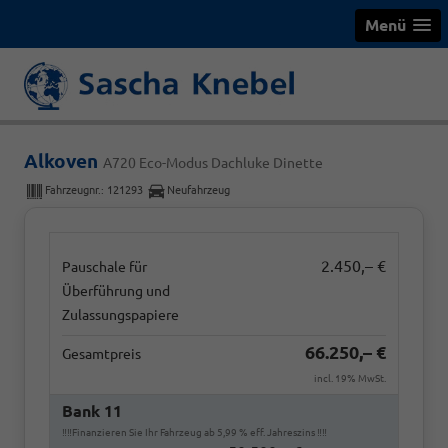
Menü
Alkoven
A720 Eco-Modus Dachluke Dinette
Fahrzeugnr.:
121293
Neufahrzeug
2.450,– €
Pauschale für
Überführung und
Zulassungspapiere
66.250,– €
Gesamtpreis
incl. 19% MwSt.
Bank 11
‼️‼️Finanzieren Sie Ihr Fahrzeug ab 5,99 % eff. Jahreszins ‼️‼️