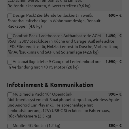
LED Scheinwefer, Tempomat und Limiter,
Reifendrucksensoren, Allwetterreifen (9,6 kg)
Design Pack: Zierblende teillackiert in weiß,
690,– €
Fahrerhaussitzbezüge in Wohnraumdesign, Renault
Radkappen (4,8 kg)
Comfort Pack: Ladebooster, Aufbaubatterie AGM
1.490,– €
95AH, 230V Steckdose in Küche und Garage, Außenleuchte
LED, Fliegengitter ür, Holzlattenrost in Dusche, Vorbereitung
für Aufbauklima und SAT- und Solaranlage (42,6 kg)
Automatikgetriebe 9-Gang und Lederlenkrad nur
1.990,– €
in Verbindung mit 170 PS Motor (20 kg)
Infotainment & Kommunikation
Multimedia Pack: 10“ OpenR link
990,– €
Multimediasystem mit Smatphoneintegration, wireless Apple-
und Android Car Play inkl. Freisprechanlage mit
Lenkradsteuerung, 12V+USB-C Steckdose im Fahrerhaus,
Rückfahrkamera (2,5 kg)
Mobiler 4G Router (1,2 kg)
590,– €