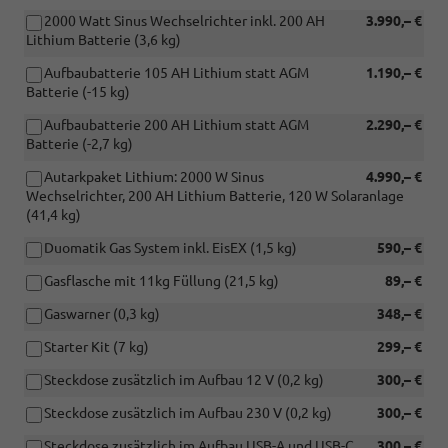
2000 Watt Sinus Wechselrichter inkl. 200 AH
3.990,– €
Lithium Batterie (3,6 kg)
Aufbaubatterie 105 AH Lithium statt AGM
1.190,– €
Batterie (-15 kg)
Aufbaubatterie 200 AH Lithium statt AGM
2.290,– €
Batterie (-2,7 kg)
Autarkpaket Lithium: 2000 W Sinus
4.990,– €
Wechselrichter, 200 AH Lithium Batterie, 120 W Solaranlage
(41,4 kg)
Duomatik Gas System inkl. EisEX (1,5 kg)
590,– €
Gasflasche mit 11kg Füllung (21,5 kg)
89,– €
Gaswarner (0,3 kg)
348,– €
Starter Kit (7 kg)
299,– €
Steckdose zusätzlich im Aufbau 12 V (0,2 kg)
300,– €
Steckdose zusätzlich im Aufbau 230 V (0,2 kg)
300,– €
Steckdose zusätzlich im Aufbau USB-A und USB-C
300,– €