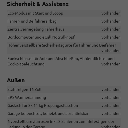
Sicherheit & Assistenz
Eco-Modus mit Start und Stopp
vorhanden
Fahrer- und Beifahrerairbag
vorhanden
Zentralverriegelung Fahrerhaus
vorhanden
Bordcomputer und eCall Notrufknopf
vorhanden
Höhenverstellbare Sicherheitsgurte für Fahrer und Beifahrer
vorhanden
Funkschlüssel für Auf- und Abschließen, Abblendlichter und
Cockpitbeleuchtung
vorhanden
Außen
Stahlfelgen 16 Zoll
vorhanden
EPS Wärmedämmung
vorhanden
Gasfach für 2x 11 kg Propangasflaschen
vorhanden
Garage beleuchtet, beheizt und abschließbar
vorhanden
6 verstellbare Zurrösen inkl. 2 Schienen zum Befestigen der
Ladung in der Garage
vorhanden