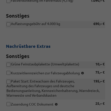
Faltverdunkelung im Fahrerhaus (4,5 kg)
1.090,– €
Sonstiges
Auflastungsgebühr auf 4.000 kg
690,– €
Nachrüstbare Extras
Sonstiges
Grüne Feinstaubplakette (Umweltplakette)
10,– €
Gerne
75,– €
Kurzzeitkennzeichen zur Fahrzeugabholung
kümmern
Paket Start: Entwachsen des Fahrzeuges,
195,– €
wir
Aufbereitung des Fahrzeuges und deutsche
uns
Bedienungsanleitung, Kennzeichenhalterung, Warndreieck,
für
Warnweste und Verbandskasten
Sie
um
(So
25,– €
Zusendung COC Dokument
Kurzeitkennzeic
können
(Gültigkeit