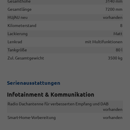
Gesamthöhe
3140 mm
Gesamtlänge
7200 mm
HU/AU neu
vorhanden
Kilometerstand
8
Lackierung
Matt
Lenkrad
mit Multifunktionen
Tankgröße
80 l
Zul. Gesamtgewicht
3500 kg
Serienausstattungen
Infotainment & Kommunikation
Radio Dachantenne für verbesserten Empfang und DAB
vorhanden
Smart-Home-Vorbereitung
vorhanden