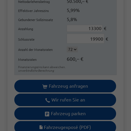
50.500,– €
Nettodarlehensbetrag
5,99%
Effektiver Jahreszins
5,8%
Gebundener Sollzinssatz
€
Anzahlung
€
Schlussrate
Anzahl der Monatsraten
600,– €
Monatsraten
Finanzierungszins kann abweichen.
unverbindliche Berechnung
Fahrzeug anfragen
Wir rufen Sie an
Fahrzeug parken
Fahrzeugexposé (PDF)