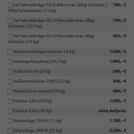
2er Fahrradträger für E-Bikes max. 60kg Stützlast /
780,– €
30kg Schienenlast (13 kg)
3er Fahrradträger für 3 Fahrräder max. 60kg
749,– €
Stützlast (12,5 kg)
4er Fahrradträger für 4 Fahrräder max. 60kg
883,– €
Stützlast (14 kg)
Aluminiumfelgen Schwarz (-4 kg)
1.500,– €
Anhängerkupplung (43,2 kg)
1.900,– €
Außendusche (2 kg)
588,– €
Außensteckdose 230V (0,5 kg)
348,– €
Heckstützen manuell (6 kg)
489,– €
Markise 3,0m (24 kg)
1.090,– €
Markise 4,0m (30 kg)
ohne Aufpreis
Solaranlage 120 W (11 kg)
1.188,– €
Solaranlage 240 W (22 kg)
2.200,– €