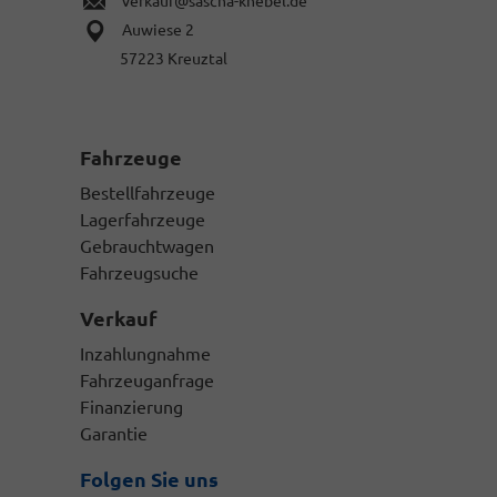
verkauf@sascha-knebel.de
zur
Zulassung,
Auwiese 2
sowie
57223 Kreuztal
Ihren
gültigen
Personalausweis
in
Kopie.
Fahrzeuge
Bestellfahrzeuge
Lagerfahrzeuge
Gebrauchtwagen
Fahrzeugsuche
Verkauf
Inzahlungnahme
Fahrzeuganfrage
Finanzierung
Garantie
Folgen Sie uns