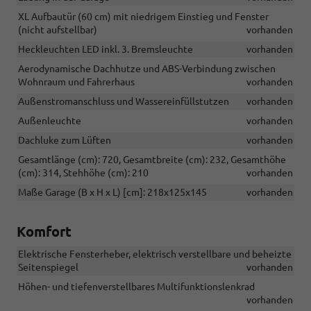
XL Aufbautür (60 cm) mit niedrigem Einstieg und Fenster
(nicht aufstellbar)
vorhanden
Heckleuchten LED inkl. 3. Bremsleuchte
vorhanden
Aerodynamische Dachhutze und ABS-Verbindung zwischen
Wohnraum und Fahrerhaus
vorhanden
Außenstromanschluss und Wassereinfüllstutzen
vorhanden
Außenleuchte
vorhanden
Dachluke zum Lüften
vorhanden
Gesamtlänge (cm): 720, Gesamtbreite (cm): 232, Gesamthöhe
(cm): 314, Stehhöhe (cm): 210
vorhanden
Maße Garage (B x H x L) [cm]: 218x125x145
vorhanden
Komfort
Elektrische Fensterheber, elektrisch verstellbare und beheizte
Seitenspiegel
vorhanden
Höhen- und tiefenverstellbares Multifunktionslenkrad
vorhanden