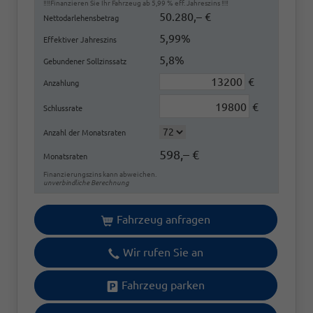
‼️‼️Finanzieren Sie Ihr Fahrzeug ab 5,99 % eff. Jahreszins ‼️‼️
50.280,– €
Nettodarlehensbetrag
5,99%
Effektiver Jahreszins
5,8%
Gebundener Sollzinssatz
€
Anzahlung
€
Schlussrate
Anzahl der Monatsraten
598,– €
Monatsraten
Finanzierungszins kann abweichen.
unverbindliche Berechnung
Fahrzeug anfragen
Wir rufen Sie an
Fahrzeug parken