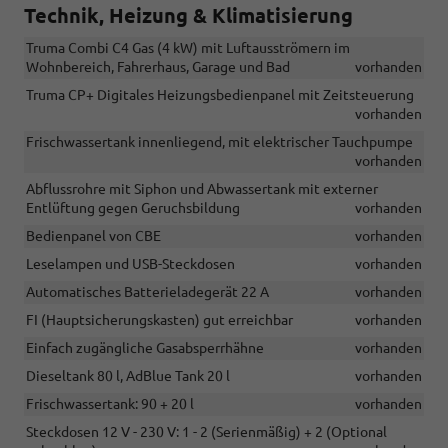
Technik, Heizung & Klimatisierung
Truma Combi C4 Gas (4 kW) mit Luftausströmern im
Wohnbereich, Fahrerhaus, Garage und Bad
vorhanden
Truma CP+ Digitales Heizungsbedienpanel mit Zeitsteuerung
vorhanden
Frischwassertank innenliegend, mit elektrischer Tauchpumpe
vorhanden
Abflussrohre mit Siphon und Abwassertank mit externer
Entlüftung gegen Geruchsbildung
vorhanden
Bedienpanel von CBE
vorhanden
Leselampen und USB-Steckdosen
vorhanden
Automatisches Batterieladegerät 22 A
vorhanden
FI (Hauptsicherungskasten) gut erreichbar
vorhanden
Einfach zugängliche Gasabsperrhähne
vorhanden
Dieseltank 80 l, AdBlue Tank 20 l
vorhanden
Frischwassertank: 90 + 20 l
vorhanden
Steckdosen 12 V - 230 V: 1 - 2 (Serienmäßig) + 2 (Optional