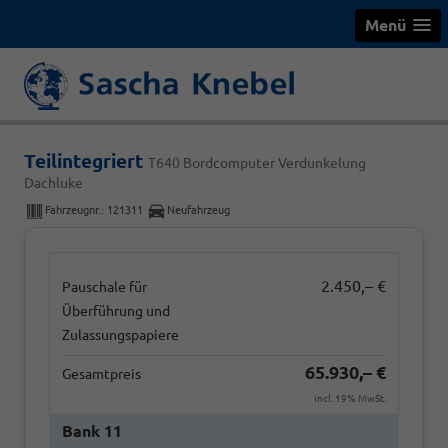
Menü
Teilintegriert
T640 Bordcomputer Verdunkelung
Dachluke
Fahrzeugnr.:
121311
Neufahrzeug
2.450,– €
Pauschale für
Überführung und
Zulassungspapiere
65.930,– €
Gesamtpreis
incl. 19% MwSt.
Bank 11