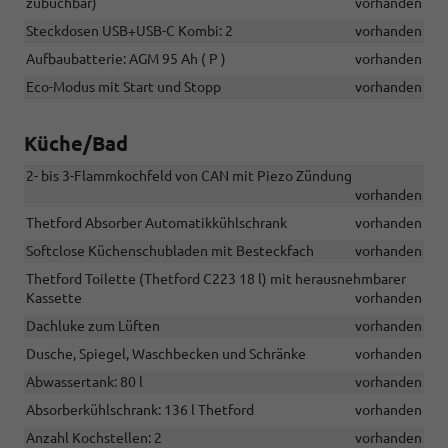
zubuchbar)
vorhanden
Steckdosen USB+USB-C Kombi: 2
vorhanden
Aufbaubatterie: AGM 95 Ah ( P )
vorhanden
Eco-Modus mit Start und Stopp
vorhanden
Küche/Bad
2- bis 3-Flammkochfeld von CAN mit Piezo Zündung
vorhanden
Thetford Absorber Automatikkühlschrank
vorhanden
Softclose Küchenschubladen mit Besteckfach
vorhanden
Thetford Toilette (Thetford C223 18 l) mit herausnehmbarer
Kassette
vorhanden
Dachluke zum Lüften
vorhanden
Dusche, Spiegel, Waschbecken und Schränke
vorhanden
Abwassertank: 80 l
vorhanden
Absorberkühlschrank: 136 l Thetford
vorhanden
Anzahl Kochstellen: 2
vorhanden