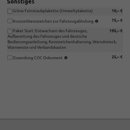
Sonstiges
Grüne Feinstaubplakette (Umweltplakette)
10,– €
Gerne
75,– €
Kurzzeitkennzeichen zur Fahrzeugabholung
kümmern
Paket Start: Entwachsen des Fahrzeuges,
195,– €
wir
Aufbereitung des Fahrzeuges und deutsche
uns
Bedienungsanleitung, Kennzeichenhalterung, Warndreieck,
für
Warnweste und Verbandskasten
Sie
um
(So
25,– €
Zusendung COC Dokument
Kurzeitkennzeic
können
(Gültigkeit
Sie
5
Ihr
Tage)
Fahrzeug
zur
vor
Fahrzeugabholun
Abholung
Wir
zulassen.
benötigen
Voraussetzung
folgende
hierfür
Unterlagen:
ist
Eine
eine
EVB-
vollständige
Nummer
Zahlung