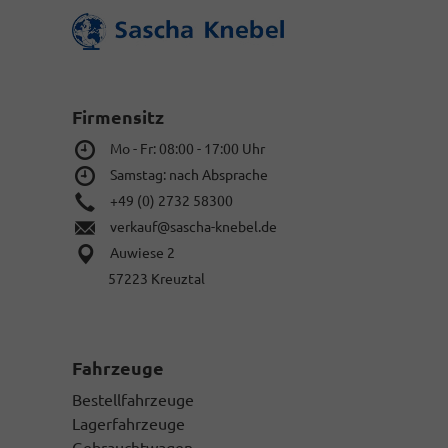
Ihrer
des
Versicherung,
Kaufpreises
speziell
vor
für
dem
ein
Versand
Kurzzeitkennzei
der
Firmensitz
Die
Dokumente.)
von
Mo - Fr: 08:00 - 17:00 Uhr
Ihnen
zu
Samstag: nach Absprache
unterschreibend
+49 (0) 2732 58300
Vollmacht
verkauf@sascha-knebel.de
zur
Zulassung,
Auwiese 2
sowie
57223 Kreuztal
Ihren
gültigen
Personalausweis
in
Kopie.
Fahrzeuge
Bestellfahrzeuge
Lagerfahrzeuge
Gebrauchtwagen