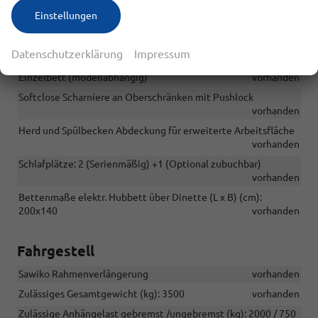
vorhanden
Einstellungen
Komfortable Ergonomie Matratzen, atmungsaktiv mit Stretch-
Überzug, waschmaschinenfest
vorhanden
Datenschutzerklärung
Impressum
Ausziehbare Kleiderstange im Kleiderschrank unter dem
Einzelbett (modellabhängig)
vorhanden
Softclose Scharniere an Oberschränken mit Pushlock
vorhanden
Herd und Spülbecken Abdeckung für erweiterte Arbeitsfläche
vorhanden
Schlafplätze: 2 (Serienmäßig) +1 (Optional zubuchbar)
vorhanden
Bettenmaße elektr. Hubbett über Dinette (L x B) (cm):
200x140
vorhanden
Fahrgestell
Sawiko Rahmenverlängerung
vorhanden
Zulässiges Gesamtgewicht (kg): 3500
vorhanden
Zulässige Anhängelast gebremst /ungebremst (kg): 2000 / 750