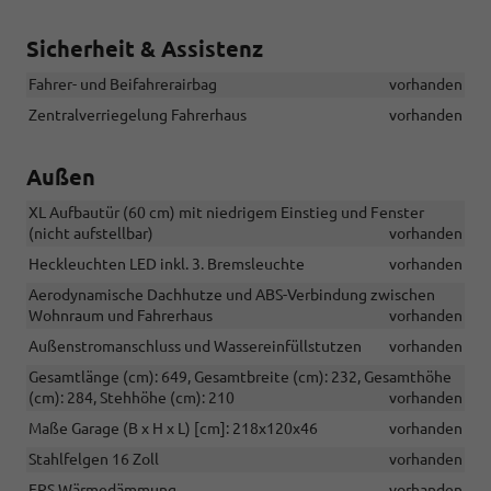
Sicherheit & Assistenz
Fahrer- und Beifahrerairbag
vorhanden
Zentralverriegelung Fahrerhaus
vorhanden
Außen
XL Aufbautür (60 cm) mit niedrigem Einstieg und Fenster
(nicht aufstellbar)
vorhanden
Heckleuchten LED inkl. 3. Bremsleuchte
vorhanden
Aerodynamische Dachhutze und ABS-Verbindung zwischen
Wohnraum und Fahrerhaus
vorhanden
Außenstromanschluss und Wassereinfüllstutzen
vorhanden
Gesamtlänge (cm): 649, Gesamtbreite (cm): 232, Gesamthöhe
(cm): 284, Stehhöhe (cm): 210
vorhanden
Maße Garage (B x H x L) [cm]: 218x120x46
vorhanden
Stahlfelgen 16 Zoll
vorhanden
EPS Wärmedämmung
vorhanden