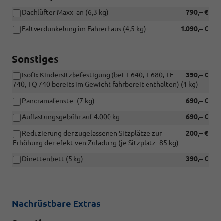
Bestandsfahrzeugen
nachrüstbar
nicht
Dachlüfter MaxxFan (6,3 kg)
790,– €
nachrüstbar
Faltverdunkelung im Fahrerhaus (4,5 kg)
1.090,– €
Sonstiges
Isofix Kindersitzbefestigung (bei T 640, T 680, TE
390,– €
740, TQ 740 bereits im Gewicht fahrbereit enthalten) (4 kg)
Panoramafenster (7 kg)
690,– €
Auflastungsgebühr auf 4.000 kg
690,– €
Reduzierung der zugelassenen Sitzplätze zur
200,– €
Erhöhung der efektiven Zuladung (je Sitzplatz -85 kg)
Dinettenbett (5 kg)
390,– €
Nachrüstbare Extras