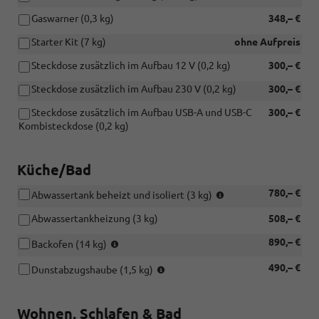
Gaswarner (0,3 kg)
348,– €
Starter Kit (7 kg)
ohne Aufpreis
Steckdose zusätzlich im Aufbau 12 V (0,2 kg)
300,– €
Steckdose zusätzlich im Aufbau 230 V (0,2 kg)
300,– €
Steckdose zusätzlich im Aufbau USB-A und USB-C
300,– €
Kombisteckdose (0,2 kg)
Küche/Bad
Werkseitige
780,– €
Abwassertank beheizt und isoliert (3 kg)
Optionen
Abwassertankheizung (3 kg)
508,– €
und
bei
Werkseitige
890,– €
Backofen (14 kg)
Bestandsfahrzeugen
Optionen
nicht
Werkseitige
490,– €
und
Dunstabzugshaube (1,5 kg)
nachrüstbar
Optionen
bei
und
Bestandsfahrzeugen
bei
nicht
Wohnen, Schlafen & Bad