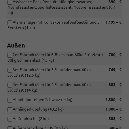
Assistance Pack Renault: Müdigkeitswarner,
390,– €
Notrufassistent, Spurhalteassistent, Notbremsassistent (0,1
kg)
Alarmanlage mit Kontakten auf Aufbautür und 3
1.199,– €
Fenstern (1 kg)
Außen
2er Fahrradträger für E-Bikes max. 60kg Stützlast /
780,– €
30kg Schienenlast (13 kg)
3er Fahrradträger für 3 Fahrräder max. 60kg
749,– €
Stützlast (12,5 kg)
4er Fahrradträger für 4 Fahrräder max. 60kg
883,– €
Stützlast (14 kg)
Aluminiumfelgen Schwarz (-4 kg)
1.500,– €
Anhängerkupplung (43,2 kg)
1.900,– €
Außendusche (2 kg)
588,– €
Außensteckdose 230V (0,5 kg)
348,– €