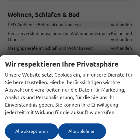
Wohnen, Schlafen & Bad
LED-Ambiente Beleuchtungskonzept
vorhanden
Fensterverkleidungsrahmen im Wohnraumdesign in Küche und
Dinette
vorhanden
Designpaneele im Schlaf- und Wohnbereich
vorhanden
Spiegel im Wohnraum (modellabhängig)
vorhanden
Wir respektieren Ihre Privatsphäre
Tischplatte in Dinette verstellbar
vorhanden
Dinettensitzfläche erweiterbar mit T-Stück inkl. Sitzpolster
Unsere Website setzt Cookies ein, um unsere Dienste für
(modellabhängig L-Dinette)
vorhanden
Sie bereitzustellen. Hierbei berücksichtigen wir Ihre
Einstiegshilfe / Haltegriff im Eingangsbereich
vorhanden
Auswahl und verarbeiten nur die Daten für Marketing,
Analytics und Personalisierung, für die Sie uns Ihr
Dinettenpolster abziehbar (mit Reißverschluss)
vorhanden
Einverständnis geben. Sie können Ihre Einwilligung
Kopfstützen abnehmbar
vorhanden
jederzeit mit Wirkung für die Zukunft widerrufen.
Dometic Rahmenfenster mit Remis Verdunkelungsrollos und
Fliegengitter
vorhanden
Dachfenster mit Verdunkelung und Moskitonetz
vorhanden
Alle akzeptieren
Alle ablehnen
Lattenroste bei den Betten inkl. Ausfallschutz ( Netz )