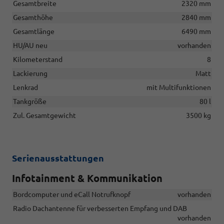
Gesamtbreite
2320 mm
Gesamthöhe
2840 mm
Gesamtlänge
6490 mm
HU/AU neu
vorhanden
Kilometerstand
8
Lackierung
Matt
Lenkrad
mit Multifunktionen
Tankgröße
80 l
Zul. Gesamtgewicht
3500 kg
Serienausstattungen
Infotainment & Kommunikation
Bordcomputer und eCall Notrufknopf
vorhanden
Radio Dachantenne für verbesserten Empfang und DAB
vorhanden