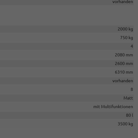
vorhanden
2000 kg
750 kg
4
2080 mm
2600 mm
6310 mm
vorhanden
8
Matt
mit Multifunktionen
80 l
3500 kg