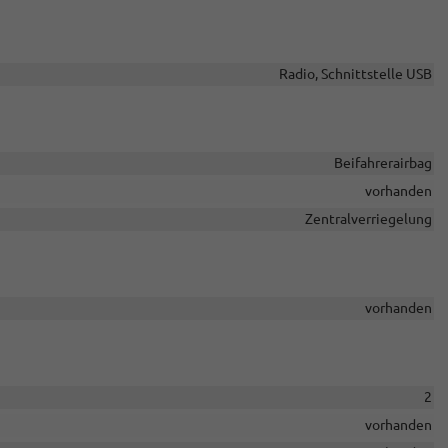
Radio, Schnittstelle USB
Beifahrerairbag
vorhanden
Zentralverriegelung
vorhanden
scha Knebel
Helmut Knebel
49 (0) 2732 58300
+49 (0) 2732 58300
2
E-Mail
E-Mail
vorhanden