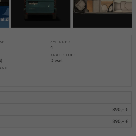
SE
ZYLINDER
4
KRAFTSTOFF
S)
Diesel
TAND
890,– €
890,– €