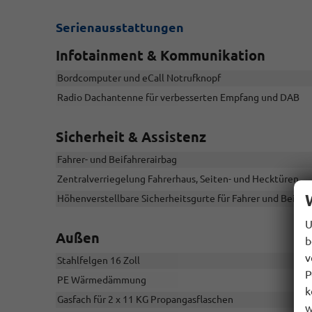
Serienausstattungen
Infotainment & Kommunikation
Bordcomputer und eCall Notrufknopf
Radio Dachantenne für verbesserten Empfang und DAB
Sicherheit & Assistenz
Fahrer- und Beifahrerairbag
Zentralverriegelung Fahrerhaus, Seiten- und Hecktüren
Höhenverstellbare Sicherheitsgurte für Fahrer und Beifah
U
Außen
b
v
Stahlfelgen 16 Zoll
P
PE Wärmedämmung
k
Gasfach für 2 x 11 KG Propangasflaschen
w