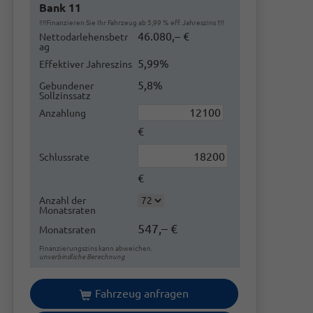
Bank 11
‼️‼️Finanzieren Sie Ihr Fahrzeug ab 5,99 % eff. Jahreszins ‼️‼️
46.080,– €
Nettodarlehensbetr
ag
5,99%
Effektiver Jahreszins
5,8%
Gebundener
Sollzinssatz
Anzahlung
€
Schlussrate
€
Anzahl der
Monatsraten
547,– €
Monatsraten
Finanzierungszins kann abweichen.
unverbindliche Berechnung
Fahrzeug anfragen