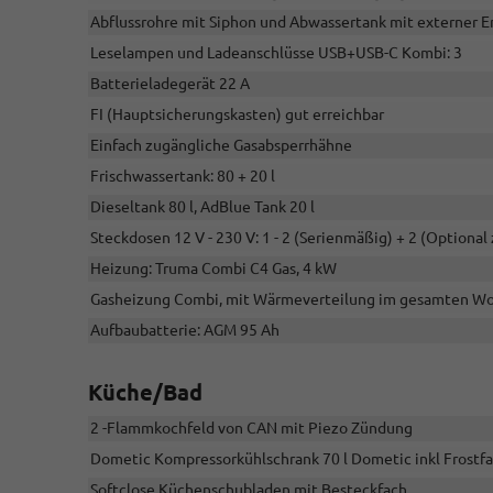
Abflussrohre mit Siphon und Abwassertank mit externer E
Leselampen und Ladeanschlüsse USB+USB-C Kombi: 3
Batterieladegerät 22 A
FI (Hauptsicherungskasten) gut erreichbar
Einfach zugängliche Gasabsperrhähne
Frischwassertank: 80 + 20 l
Dieseltank 80 l, AdBlue Tank 20 l
Steckdosen 12 V - 230 V: 1 - 2 (Serienmäßig) + 2 (Optional
Heizung: Truma Combi C4 Gas, 4 kW
Gasheizung Combi, mit Wärmeverteilung im gesamten Woh
Aufbaubatterie: AGM 95 Ah
Küche/Bad
2 -Flammkochfeld von CAN mit Piezo Zündung
Dometic Kompressorkühlschrank 70 l Dometic inkl Frostfac
Softclose Küchenschubladen mit Besteckfach