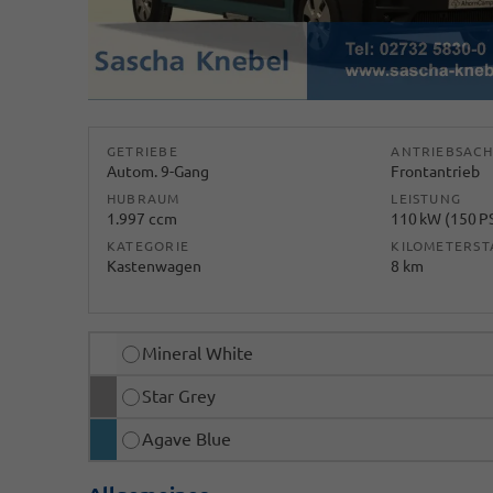
GETRIEBE
ANTRIEBSACH
Autom. 9-Gang
Frontantrieb
HUBRAUM
LEISTUNG
1.997 ccm
110 kW (150 P
KATEGORIE
KILOMETERS
Kastenwagen
8 km
Mineral White
Star Grey
Agave Blue