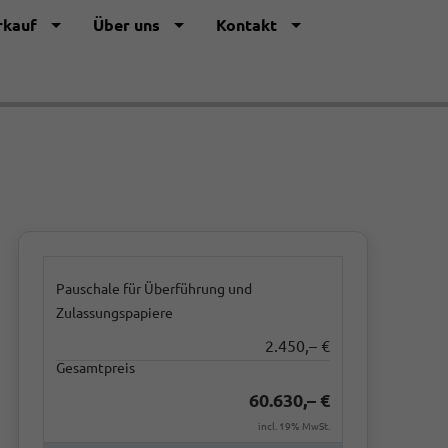
rkauf
Über uns
Kontakt
Pauschale für Überführung und
Zulassungspapiere
2.450,– €
Gesamtpreis
60.630,– €
incl. 19% MwSt.