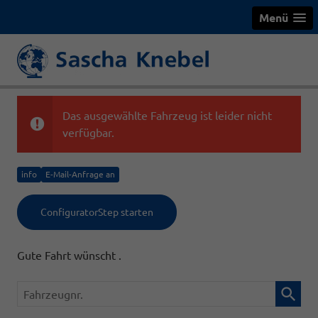
Menü
Das ausgewählte Fahrzeug ist leider nicht
verfügbar.
info
E-Mail-Anfrage an
ConfiguratorStep starten
Gute Fahrt wünscht .
Fahrzeugnr.