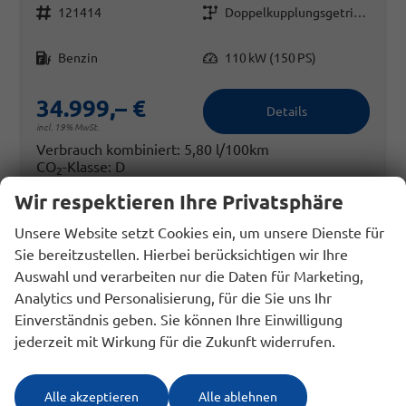
Fahrzeugnr.
Getriebe
121414
Doppelkupplungsgetriebe (DSG)
Kraftstoff
Leistung
Benzin
110 kW (150 PS)
34.999,– €
Details
incl. 19% MwSt.
Verbrauch kombiniert:
5,80 l/100km
CO
-Klasse:
D
2
CO
-Emissionen:
132,00 g/km
2
Wir respektieren Ihre Privatsphäre
Unsere Website setzt Cookies ein, um unsere Dienste für
Sie bereitzustellen. Hierbei berücksichtigen wir Ihre
Auswahl und verarbeiten nur die Daten für Marketing,
Analytics und Personalisierung, für die Sie uns Ihr
Einverständnis geben. Sie können Ihre Einwilligung
jederzeit mit Wirkung für die Zukunft widerrufen.
Alle akzeptieren
Alle ablehnen