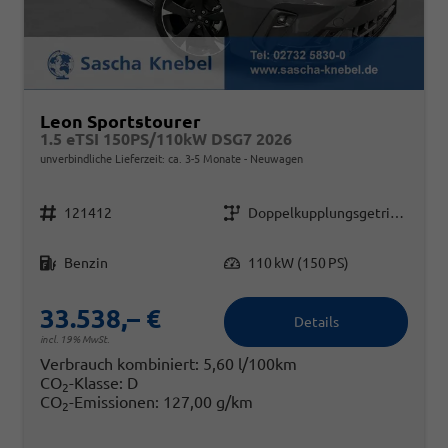
Leon Sportstourer
1.5 eTSI 150PS/110kW DSG7 2026
unverbindliche Lieferzeit: ca. 3-5 Monate
Neuwagen
Fahrzeugnr.
Getriebe
121412
Doppelkupplungsgetriebe (DSG)
Kraftstoff
Leistung
Benzin
110 kW (150 PS)
33.538,– €
Details
incl. 19% MwSt.
Verbrauch kombiniert:
5,60 l/100km
CO
-Klasse:
D
2
CO
-Emissionen:
127,00 g/km
2