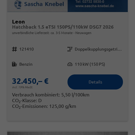
Leon
Hatchback 1.5 eTSI 150PS/110kW DSG7 2026
unverbindliche Lieferzeit: ca. 3-5 Monate
Neuwagen
Fahrzeugnr.
Getriebe
121410
Doppelkupplungsgetriebe (DSG)
Kraftstoff
Leistung
Benzin
110 kW (150 PS)
32.450,– €
Details
incl. 19% MwSt.
Verbrauch kombiniert:
5,50 l/100km
CO
-Klasse:
D
2
CO
-Emissionen:
125,00 g/km
2