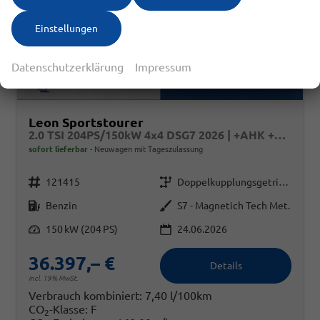
Einstellungen
Datenschutzerklärung
Impressum
Leon Sportstourer
2.0 TSI 204PS/150kW 4x4 DSG7 2026 | +AHK +RFK +El.Hecklappe +CUPRA HD Matrix +NAVI +5J Erw. Garantie - RESERIVERT
sofort lieferbar
Neuwagen mit Tageszulassung
Fahrzeugnr.
Getriebe
121415
Doppelkupplungsgetriebe (DSG)
Kraftstoff
Außenfarbe
Benzin
S7 - Magnetich Tech Met.
Leistung
150 kW (204 PS)
24.06.2026
36.397,– €
Details
incl. 19% MwSt.
Verbrauch kombiniert:
7,40 l/100km
CO
-Klasse:
F
2