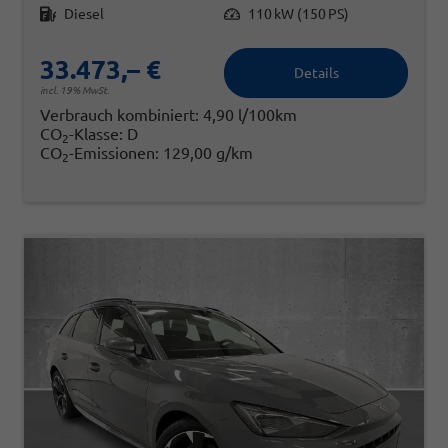
Kraftstoff
Leistung
Diesel
110 kW (150 PS)
33.473,– €
Details
incl. 19% MwSt.
Verbrauch kombiniert:
4,90 l/100km
CO
-Klasse:
D
2
CO
-Emissionen:
129,00 g/km
2