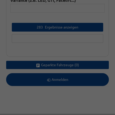
Variante (z.B. LED, GTI, Facelift...)
283
Ergebnisse anzeigen
zurücksetzen
Geparkte Fahrzeuge (
0
)
Anmelden