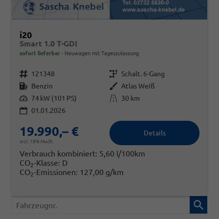
i20
Smart 1.0 T-GDI
sofort lieferbar
Neuwagen mit Tageszulassung
Fahrzeugnr.
Getriebe
121348
Schalt. 6-Gang
Kraftstoff
Außenfarbe
Benzin
Atlas Weiß
Leistung
Kilometerstand
74 kW (101 PS)
30 km
01.01.2026
19.990,– €
Details
incl. 19% MwSt.
Verbrauch kombiniert:
5,60 l/100km
CO
-Klasse:
D
2
CO
-Emissionen:
127,00 g/km
2
Fahrzeugnr.