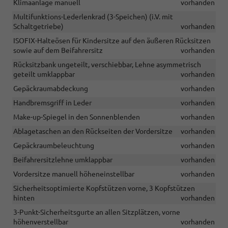
Klimaanlage manuell
vorhanden
Multifunktions-Lederlenkrad (3-Speichen) (i.V. mit
Schaltgetriebe)
vorhanden
ISOFIX-Halteösen für Kindersitze auf den äußeren Rücksitzen
sowie auf dem Beifahrersitz
vorhanden
Rücksitzbank ungeteilt, verschiebbar, Lehne asymmetrisch
geteilt umklappbar
vorhanden
Gepäckraumabdeckung
vorhanden
Handbremsgriff in Leder
vorhanden
Make-up-Spiegel in den Sonnenblenden
vorhanden
Ablagetaschen an den Rückseiten der Vordersitze
vorhanden
Gepäckraumbeleuchtung
vorhanden
Beifahrersitzlehne umklappbar
vorhanden
Vordersitze manuell höheneinstellbar
vorhanden
Sicherheitsoptimierte Kopfstützen vorne, 3 Kopfstützen
hinten
vorhanden
3-Punkt-Sicherheitsgurte an allen Sitzplätzen, vorne
höhenverstellbar
vorhanden