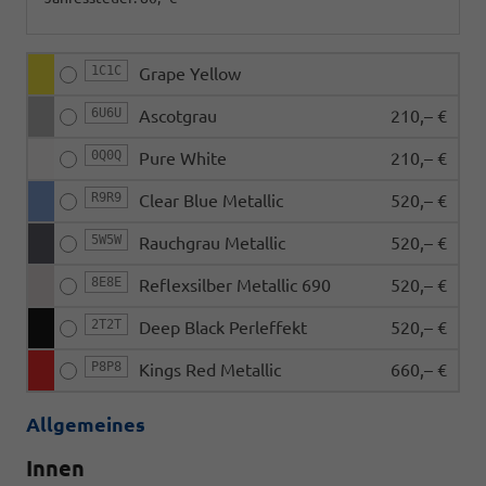
1C1C
Grape Yellow
6U6U
Ascotgrau
210,– €
0Q0Q
Pure White
210,– €
R9R9
Clear Blue Metallic
520,– €
5W5W
Rauchgrau Metallic
520,– €
8E8E
Reflexsilber Metallic 690
520,– €
2T2T
Deep Black Perleffekt
520,– €
P8P8
Kings Red Metallic
660,– €
Allgemeines
Innen