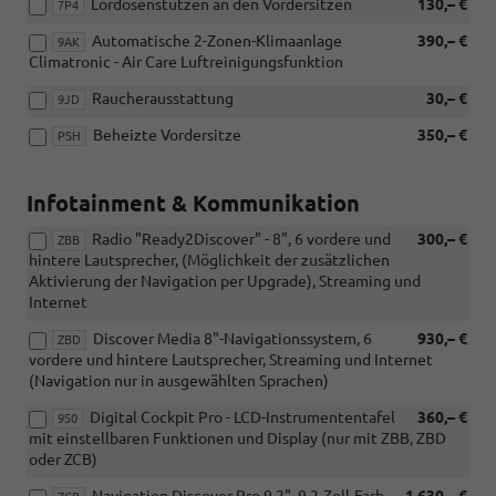
Lordosenstützen an den Vordersitzen
130,– €
7P4
Automatische 2-Zonen-Klimaanlage
390,– €
9AK
Climatronic - Air Care Luftreinigungsfunktion
Raucherausstattung
30,– €
9JD
Beheizte Vordersitze
350,– €
PSH
Infotainment & Kommunikation
Radio "Ready2Discover" - 8", 6 vordere und
300,– €
ZBB
hintere Lautsprecher, (Möglichkeit der zusätzlichen
Aktivierung der Navigation per Upgrade), Streaming und
Internet
Discover Media 8"-Navigationssystem, 6
930,– €
ZBD
vordere und hintere Lautsprecher, Streaming und Internet
(Navigation nur in ausgewählten Sprachen)
Digital Cockpit Pro - LCD-Instrumententafel
360,– €
9S0
mit einstellbaren Funktionen und Display (nur mit ZBB, ZBD
oder ZCB)