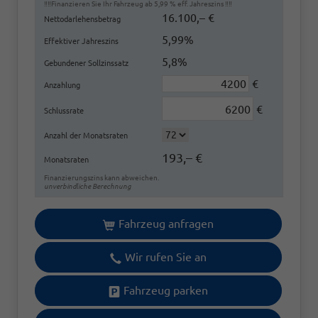
‼️‼️Finanzieren Sie Ihr Fahrzeug ab 5,99 % eff. Jahreszins ‼️‼️
16.100,– €
Nettodarlehensbetrag
5,99%
Effektiver Jahreszins
5,8%
Gebundener Sollzinssatz
€
Anzahlung
€
Schlussrate
Anzahl der Monatsraten
193,– €
Monatsraten
Finanzierungszins kann abweichen.
unverbindliche Berechnung
Fahrzeug anfragen
Wir rufen Sie an
Fahrzeug parken