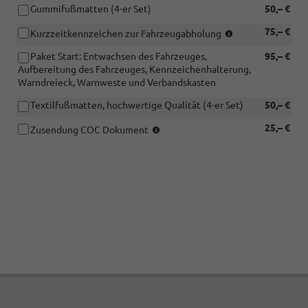
Gummifußmatten (4-er Set)
50,– €
Gerne
75,– €
Kurzzeitkennzeichen zur Fahrzeugabholung
kümmern
Paket Start: Entwachsen des Fahrzeuges,
95,– €
wir
Aufbereitung des Fahrzeuges, Kennzeichenhalterung,
uns
Warndreieck, Warnweste und Verbandskasten
für
Sie
Textilfußmatten, hochwertige Qualität (4-er Set)
50,– €
um
Kurzeitkennzeic
(So
25,– €
Zusendung COC Dokument
(Gültigkeit
können
5
Sie
Tage)
Ihr
zur
Fahrzeug
Fahrzeugabholun
vor
Wir
Abholung
benötigen
zulassen.
folgende
Voraussetzung
Unterlagen:
hierfür
Eine
ist
EVB-
eine
Nummer
vollständige
Ihrer
Zahlung
Versicherung,