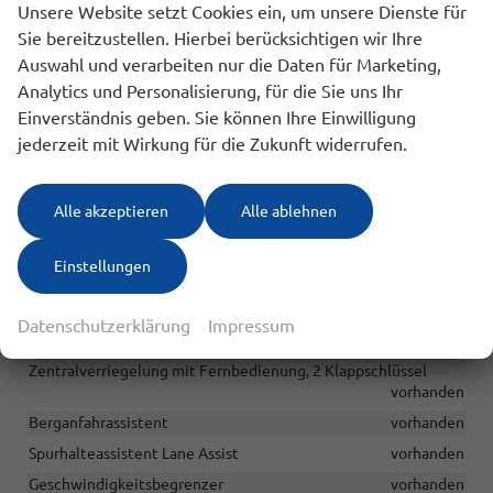
Unsere Website setzt Cookies ein, um unsere Dienste für
AndroidAuto oder Apple Carplay
vorhanden
Sie bereitzustellen. Hierbei berücksichtigen wir Ihre
DAB+
vorhanden
Auswahl und verarbeiten nur die Daten für Marketing,
Digitales Cockpit - 8-Zoll-LCD-Instrumententafel
vorhanden
Analytics und Personalisierung, für die Sie uns Ihr
Einverständnis geben. Sie können Ihre Einwilligung
Sicherheit & Assistenz
jederzeit mit Wirkung für die Zukunft widerrufen.
Kopfairbag für Front- und Fondpassagiere inkl. Seitenairbags
vorne, Fahrer- und Beifahrerairbag, Deaktivierungsmöglichkeit
Alle akzeptieren
Alle ablehnen
für Beifahrerairbag
vorhanden
Tempomat, Notbremsassistent (City-Safety),
Einstellungen
Berganfahrassistent, Spurhalteassistent, Abstandstempomat
adaptiv (ACC), Verkehrzeichenerkennung,
Müdigkeitserkennungs-Sensor, Abstandswarner
vorhanden
Datenschutzerklärung
Impressum
Start/Stop-Automatik
vorhanden
Zentralverriegelung mit Fernbedienung, 2 Klappschlüssel
vorhanden
Berganfahrassistent
vorhanden
Spurhalteassistent Lane Assist
vorhanden
Geschwindigkeitsbegrenzer
vorhanden