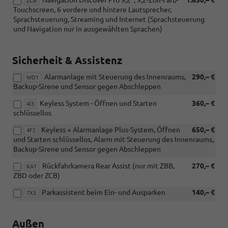
Navigation Discover Pro 9,2", 9,2-Zoll-Farb-
1.630,– €
ZCB
Touchscreen, 6 vordere und hintere Lautsprecher,
Sprachsteuerung, Streaming und Internet (Sprachsteuerung
und Navigation nur in ausgewählten Sprachen)
Sicherheit & Assistenz
Alarmanlage mit Steuerung des Innenraums,
290,– €
WD1
Backup-Sirene und Sensor gegen Abschleppen
Keyless System - Öffnen und Starten
360,– €
4I3
schlüssellos
Keyless + Alarmanlage Plus-System, Öffnen
650,– €
4F2
und Starten schlüssellos, Alarm mit Steuerung des Innenraums,
Backup-Sirene und Sensor gegen Abschleppen
Rückfahrkamera Rear Assist (nur mit ZBB,
270,– €
KA1
ZBD oder ZCB)
Parkassistent beim Ein- und Ausparken
140,– €
7X5
Außen