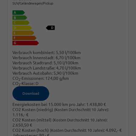
SUV/Geländewagen/Pickup
Verbrauch kombiniert:
5,50 l/100km
Verbrauch Innenstadt:
6,70 l/100km
Verbrauch Stadtrand:
5,10 l/100km
Verbrauch Landstraße:
4,70 l/100km
Verbrauch Autobahn:
5,90 l/100km
CO
-Emissionen:
124,00 g/km
2
CO
-Klasse:
D
2
Download
Energiekosten bei 15.000 km pro Jahr:
1.438,80 €
CO2 Kosten (niedrig)
:
(Kosten Durchschnitt 10 Jahre)
1.116,- €
CO2 Kosten (mittel)
:
(Kosten Durchschnitt 10 Jahre)
2.650,50 €
CO2 Kosten (hoch)
:
4.092,- €
(Kosten Durchschnitt 10 Jahre)
Jahressteuer:
80,- €