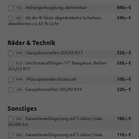
Anhängerkupplung, abnehmbar
840,– €
1D2
Ab der B-Säule abgedunkelte Scheiben,
240,– €
4KF
absorbieren ca. 65 % Licht
Räder & Technik
Ganzjahresreifen 205/55 R17
220,– €
HV8
Leichtmetallfelgen 17" Bangalore, Reifen
520,– €
PJ3
205/55 R17
Platzsparendes Ersatzrad
100,– €
PWF
Ganzjahresreifen 205/60 R16
220,– €
J69
Sonstiges
Garantieverlängerung auf 3 Jahre / max.
100,– €
EA2
60.000 km
Garantieverlängerung auf 3 Jahre / max.
110,– €
EA3