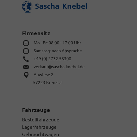
des
speziell
Kaufpreises
für
vor
ein
dem
Kurzzeitkennzei
Versand
Die
der
Firmensitz
von
Dokumente.)
Ihnen
Mo - Fr: 08:00 - 17:00 Uhr
zu
Samstag: nach Absprache
unterschreibend
Vollmacht
+49 (0) 2732 58300
zur
verkauf@sascha-knebel.de
Zulassung,
Auwiese 2
sowie
Ihren
57223 Kreuztal
gültigen
Personalausweis
in
Kopie.
Fahrzeuge
Bestellfahrzeuge
Lagerfahrzeuge
Gebrauchtwagen