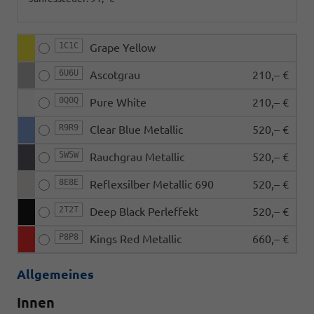
1C1C
Grape Yellow
6U6U
Ascotgrau
210,– €
0Q0Q
Pure White
210,– €
R9R9
Clear Blue Metallic
520,– €
5W5W
Rauchgrau Metallic
520,– €
8E8E
Reflexsilber Metallic 690
520,– €
2T2T
Deep Black Perleffekt
520,– €
P8P8
Kings Red Metallic
660,– €
Allgemeines
Innen