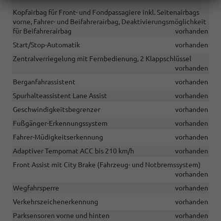
Kopfairbag für Front- und Fondpassagiere inkl. Seitenairbags
vorne, Fahrer- und Beifahrerairbag, Deaktivierungsmöglichkeit
für Beifahrerairbag
vorhanden
Start/Stop-Automatik
vorhanden
Zentralverriegelung mit Fernbedienung, 2 Klappschlüssel
vorhanden
Berganfahrassistent
vorhanden
Spurhalteassistent Lane Assist
vorhanden
Geschwindigkeitsbegrenzer
vorhanden
Fußgänger-Erkennungssystem
vorhanden
Fahrer-Müdigkeitserkennung
vorhanden
Adaptiver Tempomat ACC bis 210 km/h
vorhanden
Front Assist mit City Brake (Fahrzeug- und Notbremssystem)
vorhanden
Wegfahrsperre
vorhanden
Verkehrszeichenerkennung
vorhanden
Parksensoren vorne und hinten
vorhanden