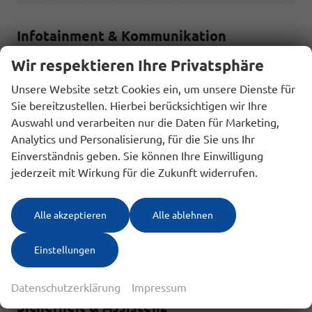
Infotainment & Kommunikation
Freisprecheinrichtung, Bluetooth
vorhanden
Wir respektieren Ihre Privatsphäre
Volldigitales Kombiinstrument (Virtual Cockpit)
vorhanden
Unsere Website setzt Cookies ein, um unsere Dienste für
VW Connect
vorhanden
Sie bereitzustellen. Hierbei berücksichtigen wir Ihre
eCall
vorhanden
Auswahl und verarbeiten nur die Daten für Marketing,
2 x USB-C Anschlüsse vorne und 2 x USB-C Anschlüsse hinten
Analytics und Personalisierung, für die Sie uns Ihr
(nur zum Laden)
vorhanden
Einverständnis geben. Sie können Ihre Einwilligung
App-Connect Wireless - drahtlose Telefonverbindung via
jederzeit mit Wirkung für die Zukunft widerrufen.
AndroidAuto oder Apple Carplay
vorhanden
DAB+
vorhanden
Alle akzeptieren
Alle ablehnen
Digitales Cockpit - 8-Zoll-LCD-Instrumententafel
vorhanden
Radio Ready2Discover 8" Farb-Touchscreen, 6 Lautsprecher
Einstellungen
(zusätzliche Aktivierung der Navigation über WE Upgrade,
Streaming & Internet möglich)
vorhanden
Datenschutzerklärung
Impressum
Sicherheit & Assistenz