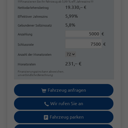
‼️‼️Finanzieren Sie Ihr Fahrzeug ab 5,99 % eff. Jahreszins ‼️‼️
19.330,– €
Nettodarlehensbetrag
5,99%
Effektiver Jahreszins
5,8%
Gebundener Sollzinssatz
€
Anzahlung
€
Schlussrate
Anzahl der Monatsraten
231,– €
Monatsraten
Finanzierungszins kann abweichen.
unverbindliche Berechnung
Fahrzeug anfragen
Wir rufen Sie an
Fahrzeug parken