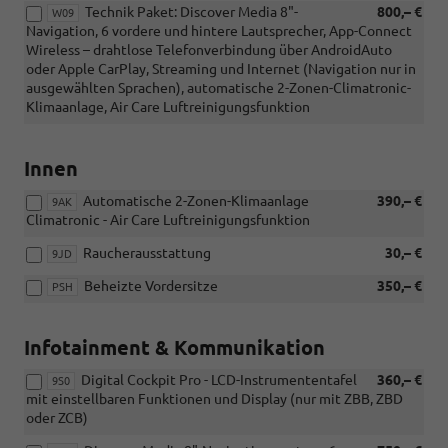
Technik Paket: Discover Media 8"-
800,– €
W09
Navigation, 6 vordere und hintere Lautsprecher, App-Connect
Wireless – drahtlose Telefonverbindung über AndroidAuto
oder Apple CarPlay, Streaming und Internet (Navigation nur in
ausgewählten Sprachen), automatische 2-Zonen-Climatronic-
Klimaanlage, Air Care Luftreinigungsfunktion
Innen
Automatische 2-Zonen-Klimaanlage
390,– €
9AK
Climatronic - Air Care Luftreinigungsfunktion
Raucherausstattung
30,– €
9JD
Beheizte Vordersitze
350,– €
PSH
Infotainment & Kommunikation
Digital Cockpit Pro - LCD-Instrumententafel
360,– €
9S0
mit einstellbaren Funktionen und Display (nur mit ZBB, ZBD
oder ZCB)