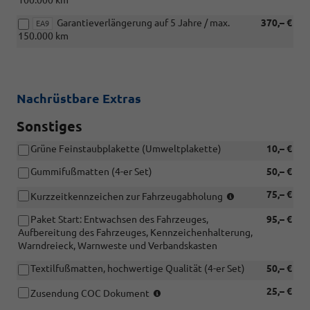
100.000 km
Garantieverlängerung auf 5 Jahre / max.
370,– €
EA9
150.000 km
Nachrüstbare Extras
Sonstiges
Grüne Feinstaubplakette (Umweltplakette)
10,– €
Gummifußmatten (4-er Set)
50,– €
Gerne
75,– €
Kurzzeitkennzeichen zur Fahrzeugabholung
kümmern
Paket Start: Entwachsen des Fahrzeuges,
95,– €
wir
Aufbereitung des Fahrzeuges, Kennzeichenhalterung,
uns
Warndreieck, Warnweste und Verbandskasten
für
Sie
Textilfußmatten, hochwertige Qualität (4-er Set)
50,– €
um
Kurzeitkennzeic
(So
25,– €
Zusendung COC Dokument
(Gültigkeit
können