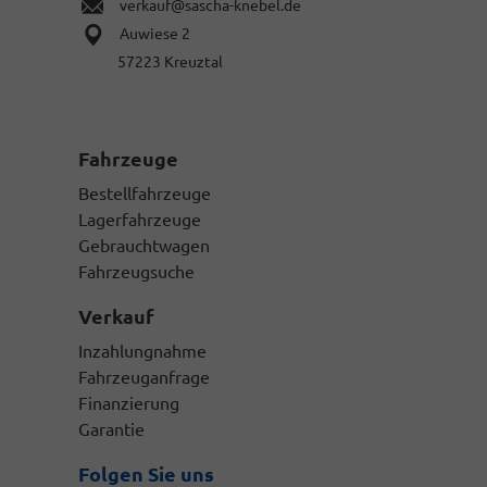
verkauf@sascha-knebel.de
Zulassung,
Auwiese 2
sowie
Ihren
57223 Kreuztal
gültigen
Personalausweis
in
Kopie.
Fahrzeuge
Bestellfahrzeuge
Lagerfahrzeuge
Gebrauchtwagen
Fahrzeugsuche
Verkauf
Inzahlungnahme
Fahrzeuganfrage
Finanzierung
Garantie
Folgen Sie uns