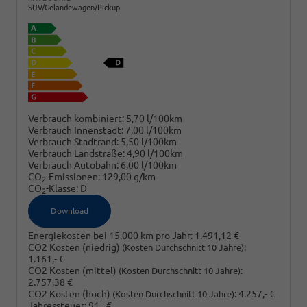
SUV/Geländewagen/Pickup
Verbrauch kombiniert:
5,70 l/100km
Verbrauch Innenstadt:
7,00 l/100km
Verbrauch Stadtrand:
5,50 l/100km
Verbrauch Landstraße:
4,90 l/100km
Verbrauch Autobahn:
6,00 l/100km
CO
-Emissionen:
129,00 g/km
2
CO
-Klasse:
D
2
Download
Energiekosten bei 15.000 km pro Jahr:
1.491,12 €
CO2 Kosten (niedrig)
:
(Kosten Durchschnitt 10 Jahre)
1.161,- €
CO2 Kosten (mittel)
:
(Kosten Durchschnitt 10 Jahre)
2.757,38 €
CO2 Kosten (hoch)
:
4.257,- €
(Kosten Durchschnitt 10 Jahre)
Jahressteuer:
91,- €