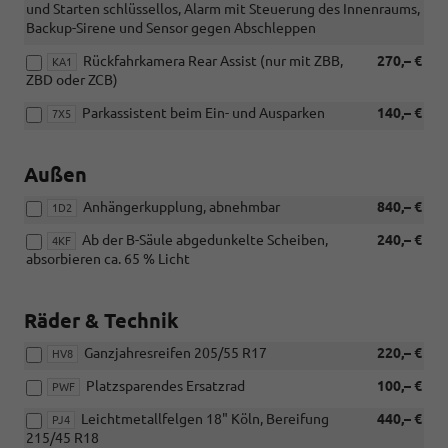
und Starten schlüssellos, Alarm mit Steuerung des Innenraums,
Backup-Sirene und Sensor gegen Abschleppen
Rückfahrkamera Rear Assist (nur mit ZBB,
270,– €
KA1
ZBD oder ZCB)
Parkassistent beim Ein- und Ausparken
140,– €
7X5
Außen
Anhängerkupplung, abnehmbar
840,– €
1D2
Ab der B-Säule abgedunkelte Scheiben,
240,– €
4KF
absorbieren ca. 65 % Licht
Räder & Technik
Ganzjahresreifen 205/55 R17
220,– €
HV8
Platzsparendes Ersatzrad
100,– €
PWF
Leichtmetallfelgen 18" Köln, Bereifung
440,– €
PJ4
215/45 R18