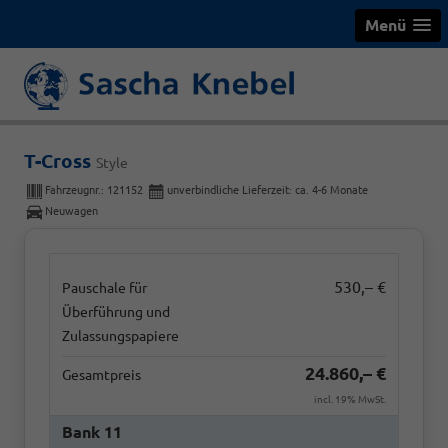
Menü
T-Cross
Style
Fahrzeugnr.:
121152
unverbindliche Lieferzeit: ca. 4-6 Monate
Neuwagen
530,– €
Pauschale für
Überführung und
Zulassungspapiere
24.860,– €
Gesamtpreis
incl. 19% MwSt.
Bank 11