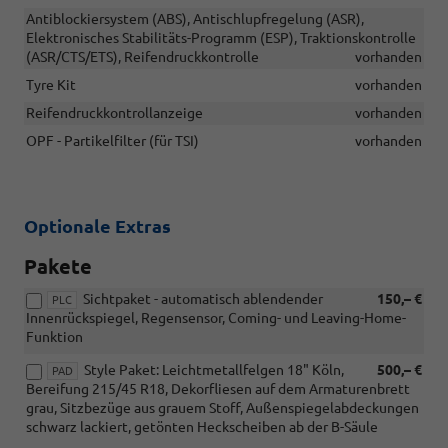
Antiblockiersystem (ABS), Antischlupfregelung (ASR),
Elektronisches Stabilitäts-Programm (ESP), Traktionskontrolle
(ASR/CTS/ETS), Reifendruckkontrolle
vorhanden
Tyre Kit
vorhanden
Reifendruckkontrollanzeige
vorhanden
OPF - Partikelfilter (für TSI)
vorhanden
Optionale Extras
Pakete
Sichtpaket - automatisch ablendender
150,– €
PLC
Innenrückspiegel, Regensensor, Coming- und Leaving-Home-
Funktion
Style Paket: Leichtmetallfelgen 18" Köln,
500,– €
PAD
Bereifung 215/45 R18, Dekorfliesen auf dem Armaturenbrett
grau, Sitzbezüge aus grauem Stoff, Außenspiegelabdeckungen
schwarz lackiert, getönten Heckscheiben ab der B-Säule