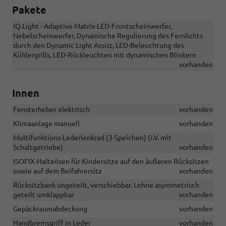
Pakete
IQ.Light - Adaptive Matrix-LED-Frontscheinwerfer,
Nebelscheinwerfer, Dynamische Regulierung des Fernlichts
durch den Dynamic Light Assist, LED-Beleuchtung des
Kühlergrills, LED-Rückleuchten mit dynamischen Blinkern
vorhanden
Innen
Fensterheber elektrisch
vorhanden
Klimaanlage manuell
vorhanden
Multifunktions-Lederlenkrad (3-Speichen) (i.V. mit
Schaltgetriebe)
vorhanden
ISOFIX-Halteösen für Kindersitze auf den äußeren Rücksitzen
sowie auf dem Beifahrersitz
vorhanden
Rücksitzbank ungeteilt, verschiebbar, Lehne asymmetrisch
geteilt umklappbar
vorhanden
Gepäckraumabdeckung
vorhanden
Handbremsgriff in Leder
vorhanden