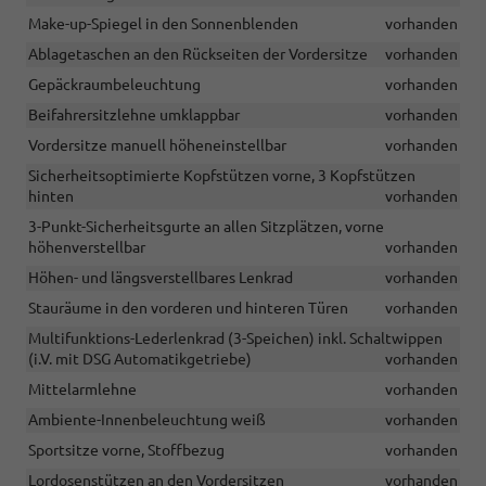
Make-up-Spiegel in den Sonnenblenden
vorhanden
Ablagetaschen an den Rückseiten der Vordersitze
vorhanden
Gepäckraumbeleuchtung
vorhanden
Beifahrersitzlehne umklappbar
vorhanden
Vordersitze manuell höheneinstellbar
vorhanden
Sicherheitsoptimierte Kopfstützen vorne, 3 Kopfstützen
hinten
vorhanden
3-Punkt-Sicherheitsgurte an allen Sitzplätzen, vorne
höhenverstellbar
vorhanden
Höhen- und längsverstellbares Lenkrad
vorhanden
Stauräume in den vorderen und hinteren Türen
vorhanden
Multifunktions-Lederlenkrad (3-Speichen) inkl. Schaltwippen
(i.V. mit DSG Automatikgetriebe)
vorhanden
Mittelarmlehne
vorhanden
Ambiente-Innenbeleuchtung weiß
vorhanden
Sportsitze vorne, Stoffbezug
vorhanden
Lordosenstützen an den Vordersitzen
vorhanden