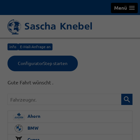
Menü
info
E-Mail-Anfrage an
ConfiguratorStep starten
Gute Fahrt wünscht .
Fahrzeugnr.
Ahorn
BMW
Cupra