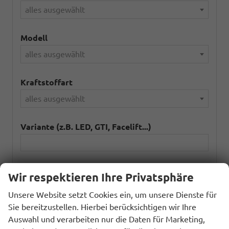
alles ausgewählt
Modell
alles ausgewählt
Kraftstoffart
alles ausgewählt
Variante (z.B. LED, GTI, Facelift...)
Wir respektieren Ihre Privatsphäre
283
Ergebnisse anzeigen
Unsere Website setzt Cookies ein, um unsere Dienste für
zurücksetzen
Sie bereitzustellen. Hierbei berücksichtigen wir Ihre
Auswahl und verarbeiten nur die Daten für Marketing,