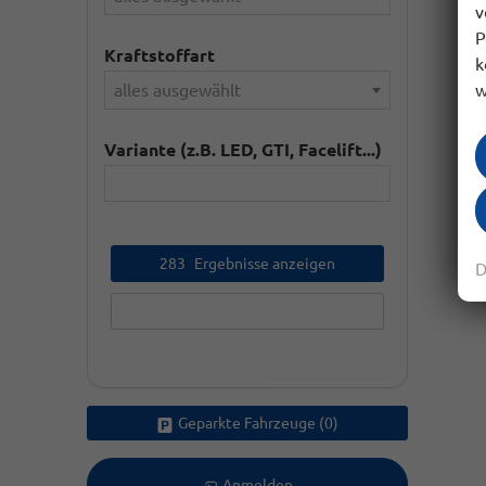
v
P
Kraftstoffart
k
alles ausgewählt
w
Variante (z.B. LED, GTI, Facelift...)
283
Ergebnisse anzeigen
D
zurücksetzen
Geparkte Fahrzeuge (
0
)
Anmelden