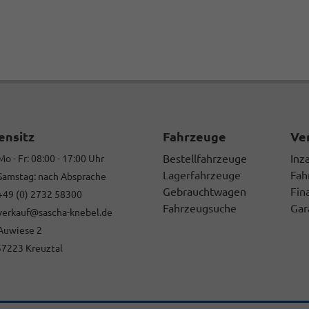
ensitz
Fahrzeuge
Ve
Bestellfahrzeuge
Inz
 - Fr: 08:00 - 17:00 Uhr
Lagerfahrzeuge
Fah
mstag: nach Absprache
Gebrauchtwagen
Fin
9 (0) 2732 58300
Fahrzeugsuche
Gar
rkauf@sascha-knebel.de
uwiese 2
3 Kreuztal