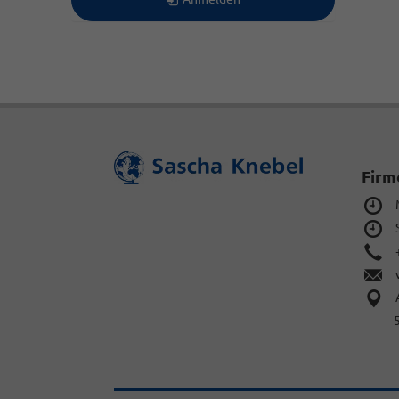
Firm
Mo
Sa
+4
ve
A
5722