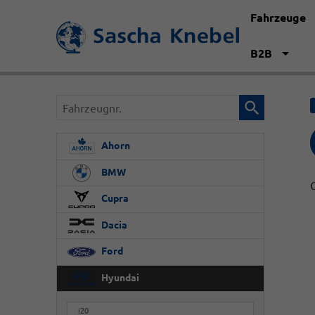
Fahrzeuge
B2B
Fahrzeugnr.
Ahorn
BMW
Cupra
Dacia
Ford
Hyundai
i20