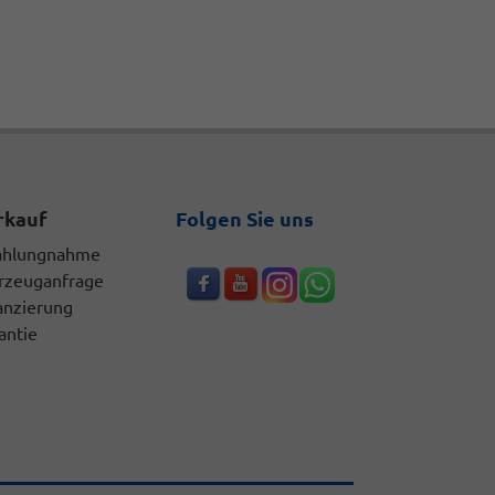
rkauf
Folgen Sie uns
ahlungnahme
rzeuganfrage
anzierung
antie