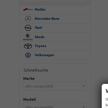
Malibu
Mercedes-Benz
Opel
Skoda
Toyota
Volkswagen
Schnellsuche
Marke
alles ausgewählt
U
Modell
b
alles ausgewählt