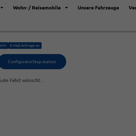
Wohn- / Reisemobile
Unsere Fahrzeuge
Ve
info
E-Mail-Anfrage an
ConfiguratorStep starten
Gute Fahrt wünscht .